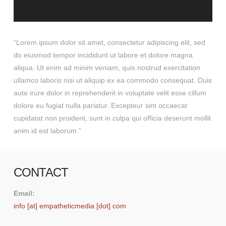
“Lorem ipsum dolor sit amet, consectetur adipiscing elit, sed
do eiusmod tempor incididunt ut labore et dolore magna
aliqua. Ut enim ad minim veniam, quis nostrud exercitation
ullamco laboris nisi ut aliquip ex ea commodo consequat. Duis
aute irure dolor in reprehenderit in voluptate velit esse cillum
dolore eu fugiat nulla pariatur. Excepteur sint occaecat
cupidatat non proident, sunt in culpa qui officia deserunt mollit
anim id est laborum.”
CONTACT
Email:
info [at] empatheticmedia [dot] com